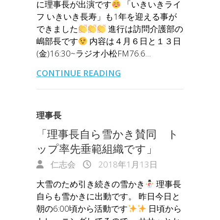
に理事長が出演です
「いきいきライ
フ いきいき長寿」も1年を迎える事が
できました
進行は訪問介護部の
嶋部長です
内容は４月６日と１３日
(金)16:30~ラジオ小松FM76.6…
CONTINUE READING
理事長
「理事長自ら雪かき賛同 ト
ップ率先垂範組織です」
仁志会
2018年1月13日
大雪のため引き続きの雪かき
理事長
自らも雪かきに出動です。 昨日今日と
朝の6:00頃から活動です
日頃から