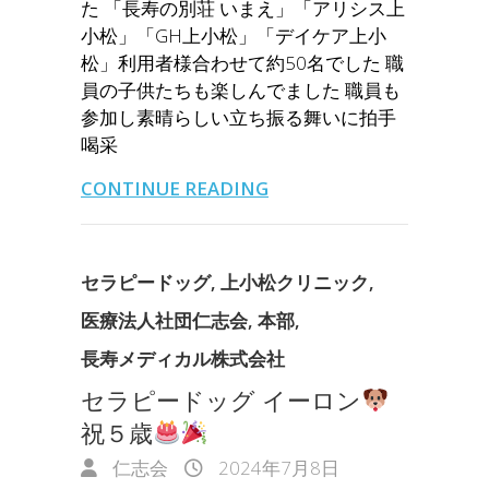
た 「長寿の別荘 いまえ」「アリシス上
小松」「GH上小松」「デイケア上小
松」利用者様合わせて約50名でした 職
員の子供たちも楽しんでました 職員も
参加し素晴らしい立ち振る舞いに拍手
喝采
CONTINUE READING
セラピードッグ
,
上小松クリニック
,
医療法人社団仁志会
,
本部
,
長寿メディカル株式会社
セラピードッグ イーロン
祝５歳
仁志会
2024年7月8日