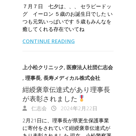
７月７日 七夕は、、、 セラピードッ
グ イーロン ５歳のお誕生日でした い
つも元気いっぱいです ５歳もみんなを
癒してくれる存在でいてね
CONTINUE READING
上小松クリニック
,
医療法人社団仁志会
,
理事長
,
長寿メディカル株式会社
紺綬褒章伝達式があり理事長
が表彰されました
仁志会
2024年2月22日
2月21日に、理事長が県更生保護事業
に寄付をされていて紺綬褒章伝達式が
あり表彰されました 現在、小松警察署