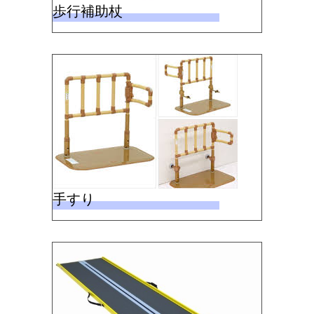
歩行補助杖
手すり