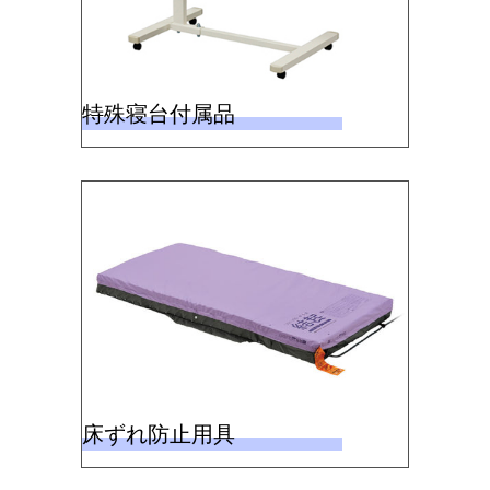
特殊寝台付属品
床ずれ防止用具