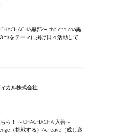
ACHA黒部〜 cha-cha-chá黒
の３つをテーマに掲げ日々活動して
ディカル株式会社
！ ～CHACHACHA 入善～
lenge（挑戦する）Acheave（成し遂