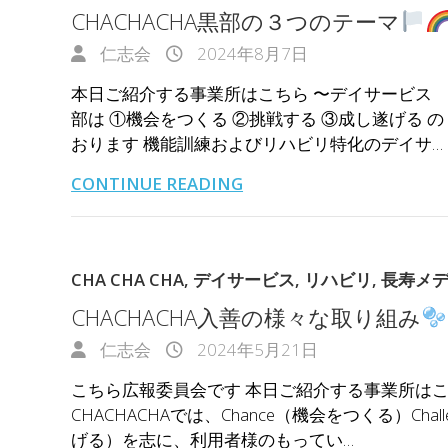
CHACHACHA黒部の３つのテーマ
仁志会
2024年8月7日
本日ご紹介する事業所はこちら 〜デイサービス CHACH
部は ①機会をつくる ②挑戦する ③成し遂げる 
おります 機能訓練およびリハビリ特化のデイサ…
CONTINUE READING
CHA CHA CHA
,
デイサービス
,
リハビリ
,
長寿メ
CHACHACHA入善の様々な取り組み
仁志会
2024年5月21日
こちら広報委員会です 本日ご紹介する事業所はこちら
CHACHACHAでは、Chance（機会をつくる）Chal
げる）を志に、利用者様のもってい…