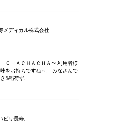
寿メディカル株式会社
 ＣＨＡＣＨＡＣＨＡ〜 利用者様
味をお持ちですね～」 みなさんで
き&稲荷ず…
ハビリ長寿
,