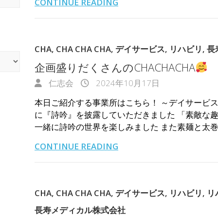
CONTINUE READING
CHA
,
CHA CHA CHA
,
デイサービス
,
リハビリ
,
長
企画盛りだくさんのCHACHACHA
仁志会
2024年10月17日
本日ご紹介する事業所はこちら！ ～デイサービス
に『詩吟』を披露していただきました 「素敵な趣
一緒に詩吟の世界を楽しみました また素麺と太巻
CONTINUE READING
CHA
,
CHA CHA CHA
,
デイサービス
,
リハビリ
,
リ
長寿メディカル株式会社