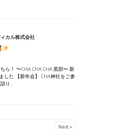
ディカル株式会社
 〜CHA CHA CHA 黒部〜 新
した 【新年会】 CHA神社をご参
詣り…
Next »