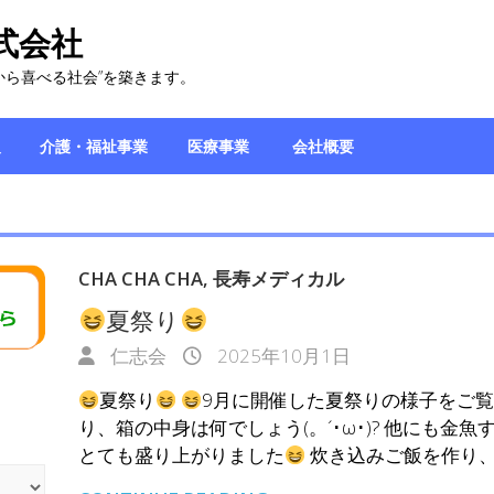
式会社
から喜べる社会”を築きます。
報
介護・福祉事業
医療事業
会社概要
CHA CHA CHA
,
長寿メディカル
夏祭り
仁志会
2025年10月1日
夏祭り
9月に開催した夏祭りの様子をご
り、箱の中身は何でしょう(。´･ω･)? 他にも金
とても盛り上がりました
炊き込みご飯を作り、