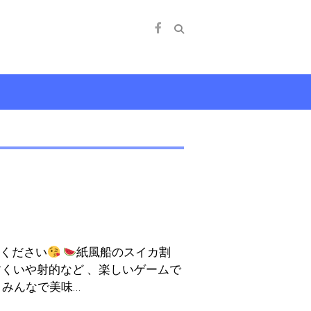
覧ください
紙風船のスイカ割
魚すくいや射的など 、楽しいゲームで
みんなで美味…