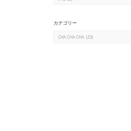
ー
カ
イ
カテゴリー
ブ
カ
テ
ゴ
リ
ー