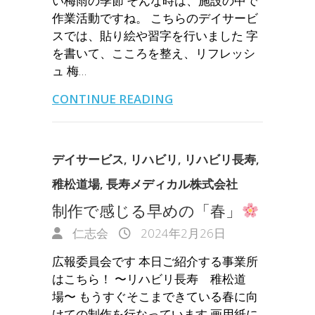
い梅雨の季節 そんな時は、施設の中で
作業活動ですね。 こちらのデイサービ
スでは、貼り絵や習字を行いました 字
を書いて、こころを整え、リフレッシ
ュ 梅…
CONTINUE READING
デイサービス
,
リハビリ
,
リハビリ長寿
,
稚松道場
,
長寿メディカル株式会社
制作で感じる早めの「春」
仁志会
2024年2月26日
広報委員会です 本日ご紹介する事業所
はこちら！ 〜リハビリ長寿 稚松道
場〜 もうすぐそこまできている春に向
けての制作を行なっています 画用紙に